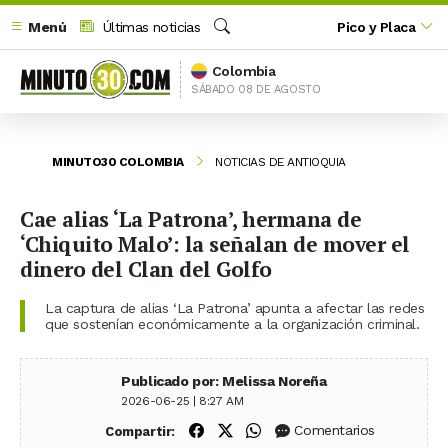
Menú
Últimas noticias
Pico y Placa
Buscar
Colombia
SÁBADO 08 DE AGOSTO
MINUTO30 COLOMBIA
NOTICIAS DE ANTIOQUIA
Cae alias ‘La Patrona’, hermana de
‘Chiquito Malo’: la señalan de mover el
dinero del Clan del Golfo
La captura de alias ‘La Patrona’ apunta a afectar las redes
que sostenían económicamente a la organización criminal.
Publicado por: Melissa Noreña
2026-06-25 | 8:27 AM
Compartir en Facebook
Compartir en X (Twitter)
Compartir en WhatsApp
Comentarios
Compartir: