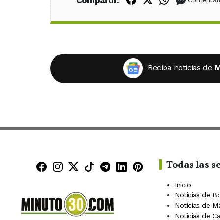
Compartir:
Reciba noticias de
M
Todas las s
Minuto30 en Facebook
Minuto30 en Instagram
Minuto30 en X (Twitter)
Minuto30 en TikTok
Canal de Minuto30 en
Minuto30 en Linke
Minuto30 en Pin
Inicio
Noticias de B
Noticias de M
Noticias de C