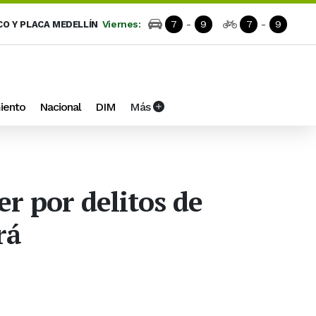
Viernes:
7
-
9
7
-
9
CO Y PLACA MEDELLÍN
iento
Nacional
DIM
Más
r por delitos de
rá