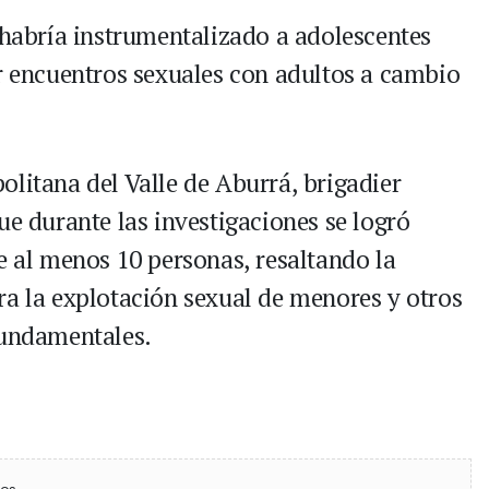
 habría instrumentalizado a adolescentes
er encuentros sexuales con adultos a cambio
olitana del Valle de Aburrá, brigadier
ue durante las investigaciones se logró
e al menos 10 personas, resaltando la
ra la explotación sexual de menores y otros
fundamentales.
ebook
 (Twitter)
 en WhatsApp
ios