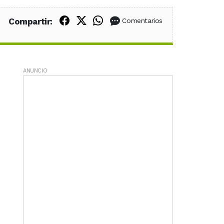
Compartir en Facebook
Compartir en X (Twitter)
Compartir en WhatsApp
Compartir:
Comentarios
ANUNCIO