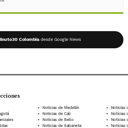
inuto30 Colombia
desde Google News
ecciones
 Telegram
dIn
terest
Noticias de Medellín
Noticias 
ogotá
Noticias de Cali
Noticias
anizales
Noticias de Bello
Noticias
aldas
Noticias de Sabaneta
Noticias 