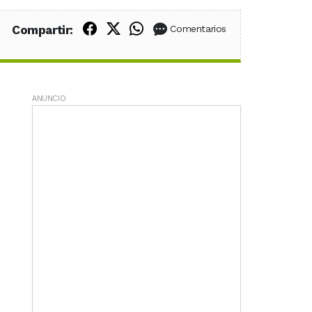
Compartir en Facebook
Compartir en X (Twitter)
Compartir en WhatsApp
Compartir:
Comentarios
ANUNCIO