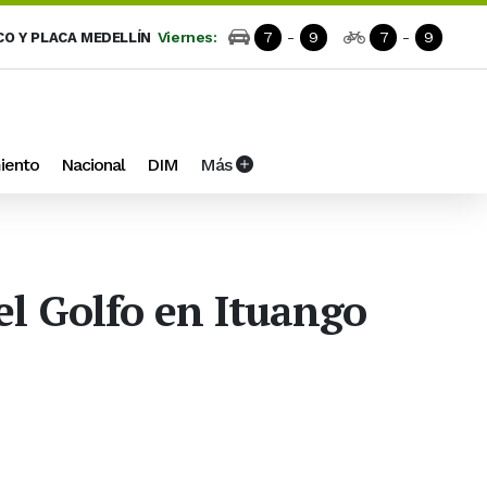
Viernes:
7
-
9
7
-
9
CO Y PLACA MEDELLÍN
iento
Nacional
DIM
Más
el Golfo en Ituango