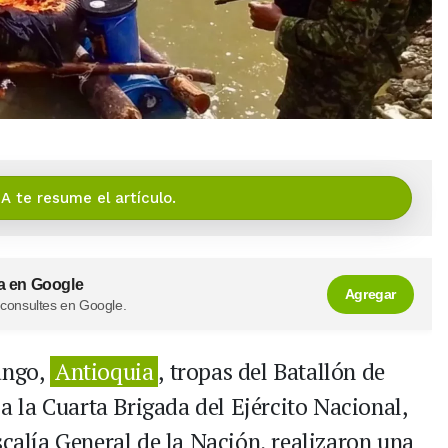
IA te resume el artículo.
a en Google
Agregar
 consultes en Google.
ango,
Antioquia
, tropas del Batallón de
 a la Cuarta Brigada del Ejército Nacional,
scalía General de la Nación, realizaron una