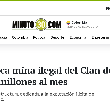
PI
Colombia
VIERNES 07 DE AGOSTO
quia
Colombia
Política
Deporte
Economía
Entretenim
ca mina ilegal del Clan d
millones al mes
tructura dedicada a la explotación ilícita de
o.