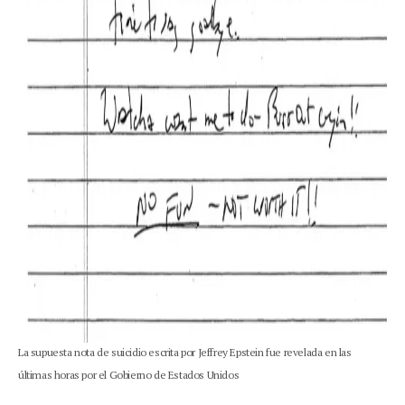
La supuesta nota de suicidio escrita por Jeffrey Epstein fue revelada en las
últimas horas por el Gobierno de Estados Unidos