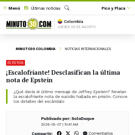
Menú
Últimas noticias
Pico y Placa
Buscar
Colombia
JUEVES 06 DE AGOSTO
MINUTO30 COLOMBIA
NOTICIAS INTERNACIONALES
FOTOS
¡Escalofriante! Desclasifican la última
nota de Epstein
¿Qué decía el último mensaje de Jeffrey Epstein? Revelan
la escalofriante nota de suicidio hallada en prisión. Conoce
los detalles del escándalo
Publicado por: SoloDuque
2026-05-07 | 10:41 AM
Compartir en Facebook
Compartir en X (Twitter)
Compartir en WhatsApp
Comentarios
Compartir: