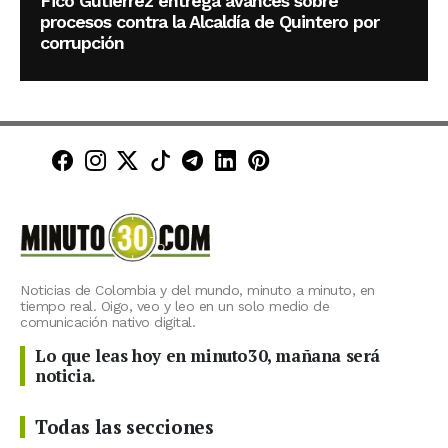
Fico Gutiérrez entrega avances sobre
procesos contra la Alcaldía de Quintero por
corrupción
Minuto30 en Facebook
Minuto30 en Instagram
Minuto30 en X (Twitter)
Minuto30 en TikTok
Canal de Minuto30 en T
Minuto30 en LinkedIn
Minuto30 en Pinte
Noticias de Colombia y del mundo, minuto a minuto, en
tiempo real. Oigo, veo y leo en un solo medio de
comunicación nativo digital.
Lo que leas hoy en minuto30, mañana será
noticia.
Todas las secciones