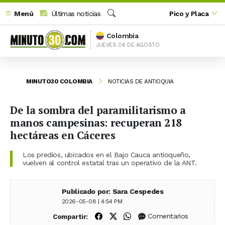
Menú
Últimas noticias
Pico y Placa
Buscar
Colombia
JUEVES 06 DE AGOSTO
MINUTO30 COLOMBIA
NOTICIAS DE ANTIOQUIA
De la sombra del paramilitarismo a
manos campesinas: recuperan 218
hectáreas en Cáceres
Los predios, ubicados en el Bajo Cauca antioqueño,
vuelven al control estatal tras un operativo de la ANT.
Publicado por: Sara Cespedes
2026-05-08 | 4:54 PM
Compartir en Facebook
Compartir en X (Twitter)
Compartir en WhatsApp
Comentarios
Compartir: