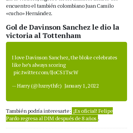
encuentro el también colombiano Juan Camilo
«cucho» Hernández.
Gol de Davinson Sanchez le dio la
victoria al Tottenham
I love Davinson Sanchez, the bloke celebrates
like he’s always scoring
pic.twitter.com/IJoCS1TscW
— Harry (@hxrrythfc)
January 1, 2022
También podría interesarte:
¡Es oficial! Felipe
Pardo regresa al DIM después de 8 años
.