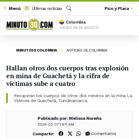
Menú
Últimas noticias
Pico y Placa
Buscar
Colombia
JUEVES 06 DE AGOSTO
MINUTO30 COLOMBIA
NOTICIAS DE COLOMBIA
Hallan otros dos cuerpos tras explosión
en mina de Guachetá y la cifra de
víctimas sube a cuatro
Recuperan los cuerpos de otros dos mineros en la mina La
Vidriosa de Guachetá, Cundinamarca.
Publicado por: Melissa Noreña
2026-02-07 | 9:11 AM
Compartir en Facebook
Compartir en X (Twitter)
Compartir en WhatsApp
Comentarios
Compartir: