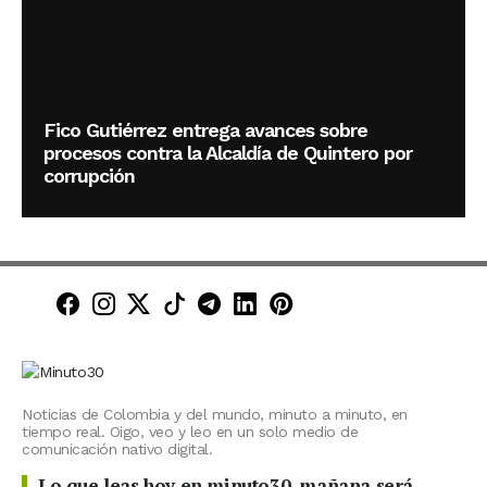
Fico Gutiérrez entrega avances sobre
procesos contra la Alcaldía de Quintero por
corrupción
Minuto30 en Facebook
Minuto30 en Instagram
Minuto30 en X (Twitter)
Minuto30 en TikTok
Canal de Minuto30 en T
Minuto30 en LinkedIn
Minuto30 en Pinte
Noticias de Colombia y del mundo, minuto a minuto, en
tiempo real. Oigo, veo y leo en un solo medio de
comunicación nativo digital.
Lo que leas hoy en minuto30, mañana será