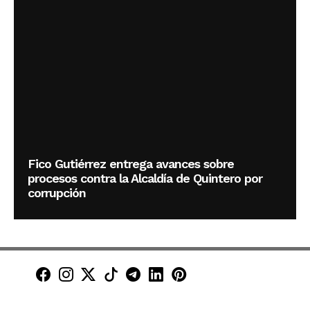
Fico Gutiérrez entrega avances sobre
procesos contra la Alcaldía de Quintero por
corrupción
Minuto30 en Facebook
Minuto30 en Instagram
Minuto30 en X (Twitter)
Minuto30 en TikTok
Canal de Minuto30 en T
Minuto30 en LinkedIn
Minuto30 en Pinte