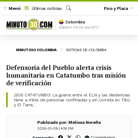
Menú
Últimas noticias
Pico y Placa
Buscar
Colombia
SÁBADO 08 DE AGOSTO
MINUTO30 COLOMBIA
NOTICIAS DE COLOMBIA
Defensoría del Pueblo alerta crisis
humanitaria en Catatumbo tras misión
de verificación
¡SOS CATATUMBO! La guerra entre el ELN y las disidencias
tiene a miles de personas confinadas y sin comida en Tibú
y El Tarra.
Publicado por: Melissa Noreña
2026-01-09 | 4:16 PM
Compartir en Facebook
Compartir en X (Twitter)
Compartir en WhatsApp
Comentarios
Compartir: