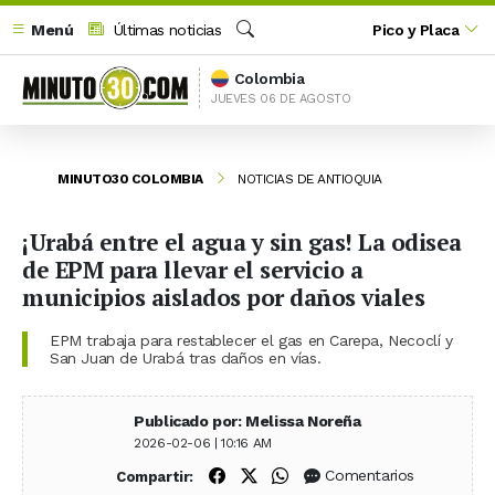
Menú
Últimas noticias
Pico y Placa
Buscar
Colombia
JUEVES 06 DE AGOSTO
MINUTO30 COLOMBIA
NOTICIAS DE ANTIOQUIA
¡Urabá entre el agua y sin gas! La odisea
de EPM para llevar el servicio a
municipios aislados por daños viales
EPM trabaja para restablecer el gas en Carepa, Necoclí y
San Juan de Urabá tras daños en vías.
Publicado por: Melissa Noreña
2026-02-06 | 10:16 AM
Compartir en Facebook
Compartir en X (Twitter)
Compartir en WhatsApp
Comentarios
Compartir: