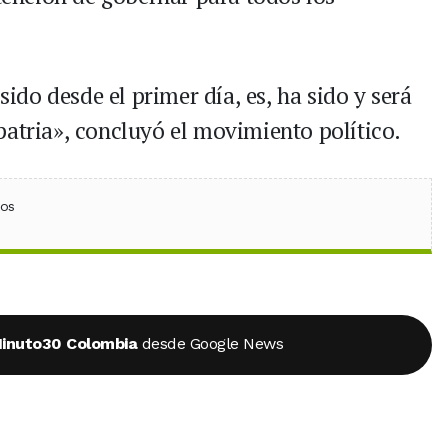
do desde el primer día, es, ha sido y será
patria», concluyó el movimiento político.
ebook
 (Twitter)
 en WhatsApp
ios
inuto30 Colombia
desde Google News