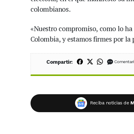
colombianos.
«Nuestro compromiso, como lo ha si
Colombia, y estamos firmes por la 
Compartir en Fac
Compartir en X
Compartir
Compartir:
Comentar
Reciba noticias de
M