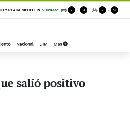
Viernes:
7
-
9
7
-
9
CO Y PLACA MEDELLÍN
iento
Nacional
DIM
Más
e salió positivo