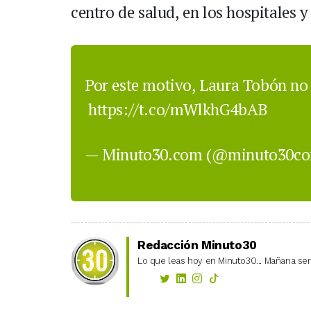
centro de salud, en los hospitales 
Por este motivo, Laura Tobón no 
https://t.co/mWlkhG4bAB
— Minuto30.com (@minuto30c
Redacción Minuto30
Lo que leas hoy en Minuto30... Mañana será