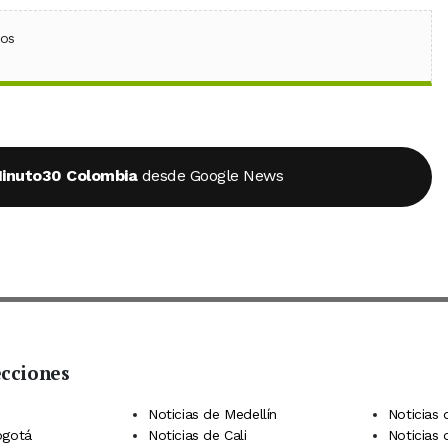
ebook
 (Twitter)
 en WhatsApp
ios
inuto30 Colombia
desde Google News
ecciones
 Telegram
dIn
terest
Noticias de Medellín
Noticias 
ogotá
Noticias de Cali
Noticias