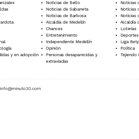
anizales
Noticias de Bello
Noticias
aldas
Noticias de Sabaneta
Noticias 
Noticias de Barbosa
Noticias
rardota
Alcaldía de Medellín
Alcaldía
Chances
Loterías
Entretenimiento
Deportes
nal
Independiente Medellín
Liga Betp
ología
Opinión
Política
idas y en adopción
Personas desaparecidas y
Tejiendo
extraviadas
 | info@minuto30.com