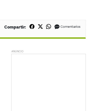
Compartir en Facebook
Compartir en X (Twitter)
Compartir en WhatsApp
Compartir:
Comentarios
ANUNCIO