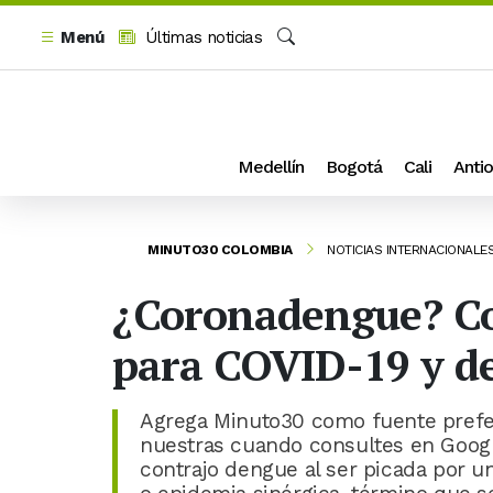
Menú
Últimas noticias
Buscar
Medellín
Bogotá
Cali
Antio
MINUTO30 COLOMBIA
NOTICIAS INTERNACIONALE
¿Coronadengue? Con
para COVID-19 y d
Agrega Minuto30 como fuente prefer
nuestras cuando consultes en Google
contrajo dengue al ser picada por u