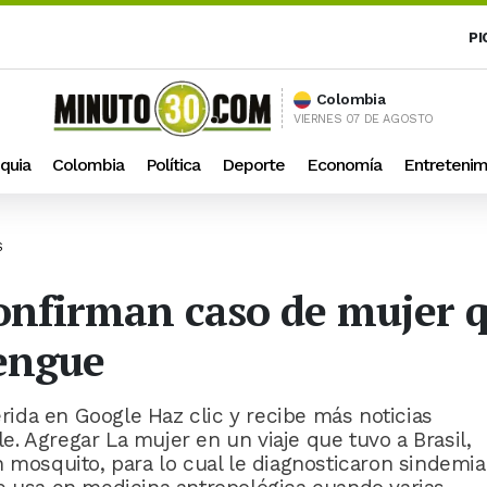
PI
Colombia
VIERNES 07 DE AGOSTO
quia
Colombia
Política
Deporte
Economía
Entretenim
S
firman caso de mujer qu
engue
ida en Google Haz clic y recibe más noticias
. Agregar La mujer en un viaje que tuvo a Brasil,
n mosquito, para lo cual le diagnosticaron sindemia