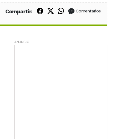
Compartir en Facebook
Compartir en X (Twitter)
Compartir en WhatsApp
Compartir:
Comentarios
ANUNCIO