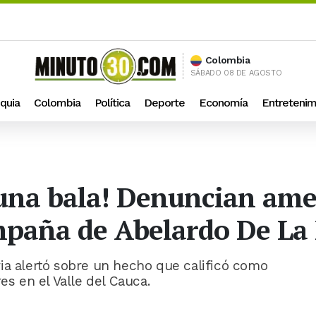
Colombia
SÁBADO 08 DE AGOSTO
quia
Colombia
Política
Deporte
Economía
Entretenim
 una bala! Denuncian am
mpaña de Abelardo De La 
ia alertó sobre un hecho que calificó como
es en el Valle del Cauca.