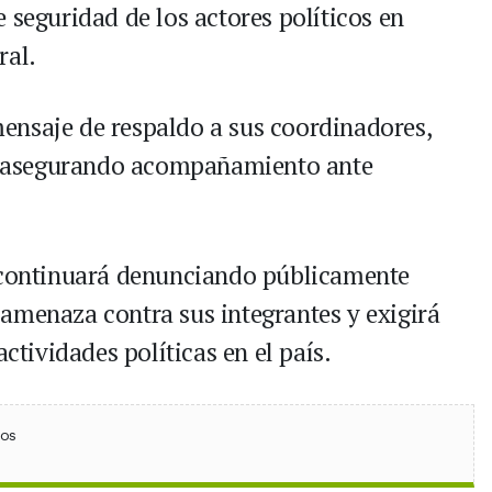
 seguridad de los actores políticos en
ral.
ensaje de respaldo a sus coordinadores,
es, asegurando acompañamiento ante
e continuará denunciando públicamente
amenaza contra sus integrantes y exigirá
actividades políticas en el país.
ebook
 (Twitter)
 en WhatsApp
ios