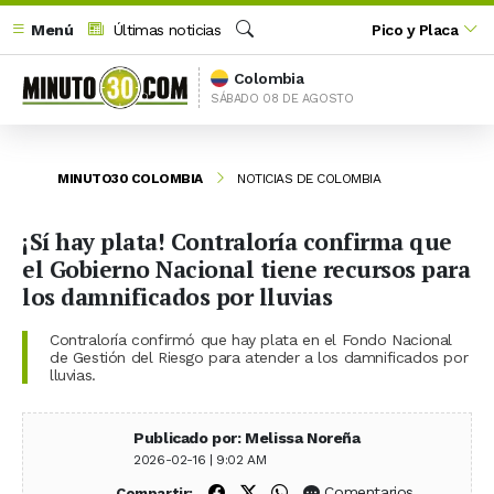
Menú
Últimas noticias
Pico y Placa
Buscar
Colombia
SÁBADO 08 DE AGOSTO
MINUTO30 COLOMBIA
NOTICIAS DE COLOMBIA
¡Sí hay plata! Contraloría confirma que
el Gobierno Nacional tiene recursos para
los damnificados por lluvias
Contraloría confirmó que hay plata en el Fondo Nacional
de Gestión del Riesgo para atender a los damnificados por
lluvias.
Publicado por: Melissa Noreña
2026-02-16 | 9:02 AM
Compartir en Facebook
Compartir en X (Twitter)
Compartir en WhatsApp
Comentarios
Compartir: