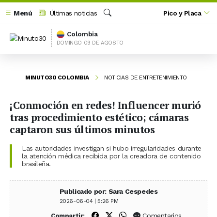
Menú
Últimas noticias
Pico y Placa
Buscar
Colombia
DOMINGO 09 DE AGOSTO
MINUTO30 COLOMBIA
NOTICIAS DE ENTRETENIMIENTO
¡Conmoción en redes! Influencer murió
tras procedimiento estético; cámaras
captaron sus últimos minutos
Las autoridades investigan si hubo irregularidades durante
la atención médica recibida por la creadora de contenido
brasileña.
Publicado por: Sara Cespedes
2026-06-04 | 5:26 PM
Compartir en Facebook
Compartir en X (Twitter)
Compartir en WhatsApp
Comentarios
Compartir: