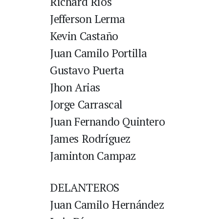
Richard Ríos
Jefferson Lerma
Kevin Castaño
Juan Camilo Portilla
Gustavo Puerta
Jhon Arias
Jorge Carrascal
Juan Fernando Quintero
James Rodríguez
Jaminton Campaz
DELANTEROS
Juan Camilo Hernández