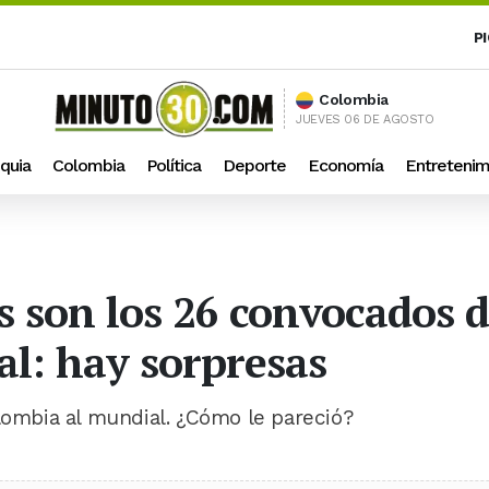
P
Colombia
JUEVES 06 DE AGOSTO
quia
Colombia
Política
Deporte
Economía
Entretenim
 son los 26 convocados d
l: hay sorpresas
olombia al mundial. ¿Cómo le pareció?