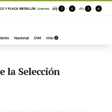
Jueves:
3
-
6
3
-
6
ICO Y PLACA MEDELLÍN
iento
Nacional
DIM
Más
e la Selección