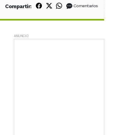
Compartir en Facebook
Compartir en X (Twitter)
Compartir en WhatsApp
Compartir:
Comentarios
ANUNCIO