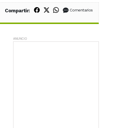
Compartir en Facebook
Compartir en X (Twitter)
Compartir en WhatsApp
Compartir:
Comentarios
ANUNCIO