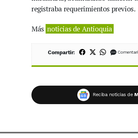
registraba requerimientos previos.
Más
noticias de Antioquia
Compartir en Fac
Compartir en X
Compartir
Compartir:
Comentar
Reciba noticias de
M