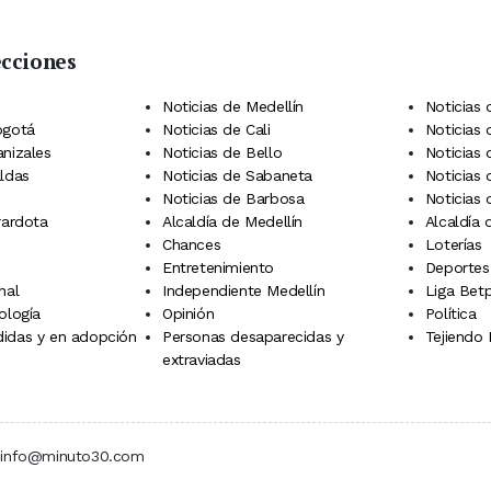
ecciones
 Telegram
dIn
terest
Noticias de Medellín
Noticias 
ogotá
Noticias de Cali
Noticias
anizales
Noticias de Bello
Noticias
aldas
Noticias de Sabaneta
Noticias 
Noticias de Barbosa
Noticias
rardota
Alcaldía de Medellín
Alcaldía
Chances
Loterías
Entretenimiento
Deportes
nal
Independiente Medellín
Liga Betp
ología
Opinión
Política
idas y en adopción
Personas desaparecidas y
Tejiendo
extraviadas
 | info@minuto30.com