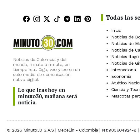
Todas las s
Minuto30 en Facebook
Minuto30 en Instagram
Minuto30 en X (Twitter)
Minuto30 en TikTok
Canal de Minuto30 en
Minuto30 en Linke
Minuto30 en Pin
Inicio
Noticias de B
Noticias de M
Noticias de C
Noticias Itagüí
Noticias de Colombia y del
Noticias de Gi
mundo, minuto a minuto, en
tiempo real. Oigo, veo y leo en un
Internacional
solo medio de comunicación
Economía
nativo digital.
Atlético Nacio
Lo que leas hoy en
Ciencia y Tecn
minuto30, mañana será
Mascotas perd
noticia.
© 2026 Minuto30 S.A.S | Medellín - Colombia | Nit:900604924-8