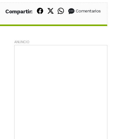
Compartir en Facebook
Compartir en X (Twitter)
Compartir en WhatsApp
Compartir:
Comentarios
ANUNCIO