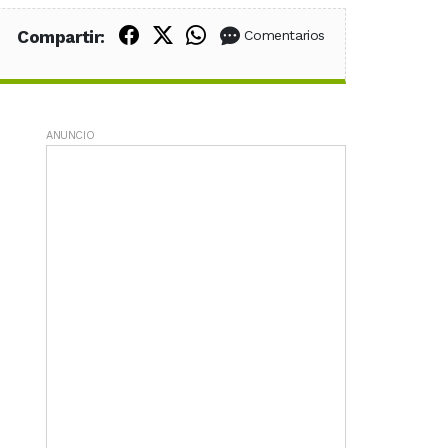
Compartir en Facebook
Compartir en X (Twitter)
Compartir en WhatsApp
Compartir:
Comentarios
ANUNCIO