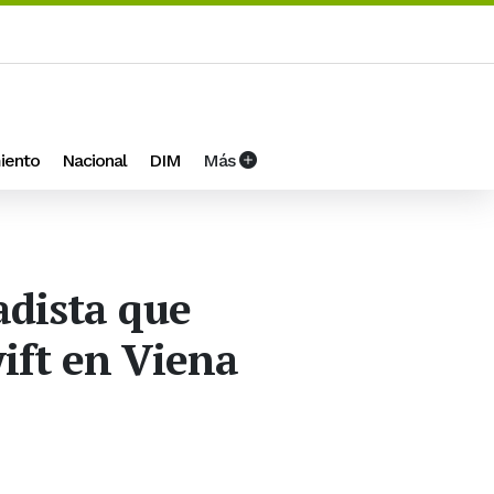
iento
Nacional
DIM
Más
adista que
ift en Viena