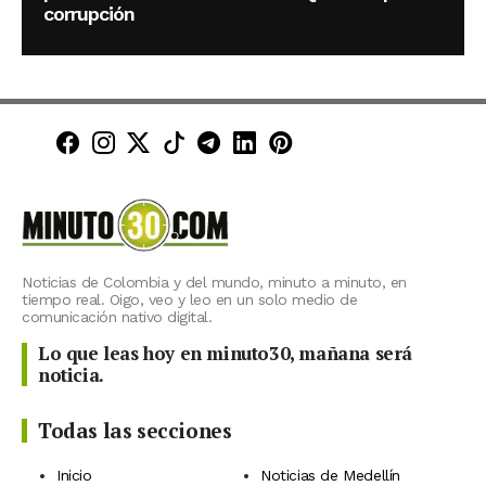
corrupción
Minuto30 en Facebook
Minuto30 en Instagram
Minuto30 en X (Twitter)
Minuto30 en TikTok
Canal de Minuto30 en T
Minuto30 en LinkedIn
Minuto30 en Pinte
Noticias de Colombia y del mundo, minuto a minuto, en
tiempo real. Oigo, veo y leo en un solo medio de
comunicación nativo digital.
Lo que leas hoy en minuto30, mañana será
noticia.
Todas las secciones
Inicio
Noticias de Medellín