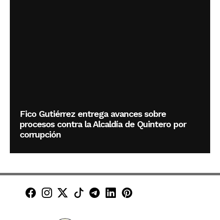
Fico Gutiérrez entrega avances sobre
procesos contra la Alcaldía de Quintero por
corrupción
Minuto30 en Facebook
Minuto30 en Instagram
Minuto30 en X (Twitter)
Minuto30 en TikTok
Canal de Minuto30 en T
Minuto30 en LinkedIn
Minuto30 en Pinte