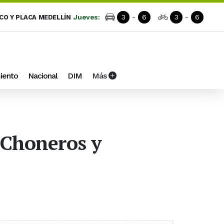
Jueves:
3
-
6
3
-
6
ICO Y PLACA MEDELLÍN
iento
Nacional
DIM
Más
s Choneros y