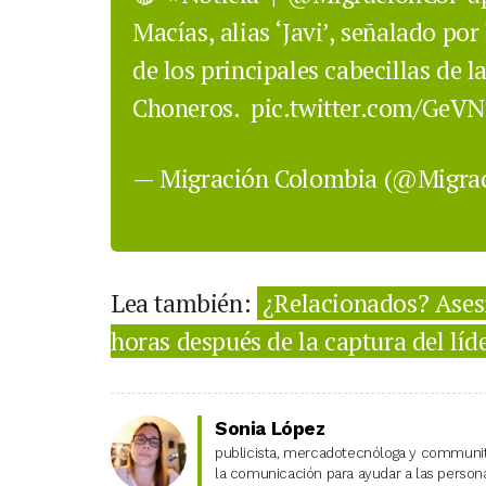
Macías, alias ‘Javi’, señalado po
de los principales cabecillas de 
Choneros.
pic.twitter.com/GeVN
— Migración Colombia (@Migra
Lea también:
¿Relacionados? Asesi
horas después de la captura del lí
Sonia López
publicista, mercadotecnóloga y community
la comunicación para ayudar a las personas