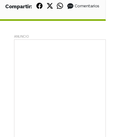
Compartir en Facebook
Compartir en X (Twitter)
Compartir en WhatsApp
Compartir:
Comentarios
ANUNCIO