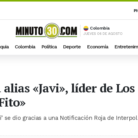
P
Colombia
JUEVES 06 DE AGOSTO
quia
Colombia
Política
Deporte
Economía
Entretenim
alias «Javi», líder de Lo
Fito»
i’ se dio gracias a una Notificación Roja de Interpol