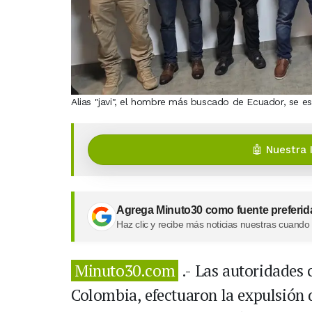
Alias "javi", el hombre más buscado de Ecuador, se e
🤖 Nuestra 
Agrega Minuto30 como fuente preferid
Haz clic y recibe más noticias nuestras cuando
Minuto30.com
.- Las autoridades 
Colombia, efectuaron la expulsión 