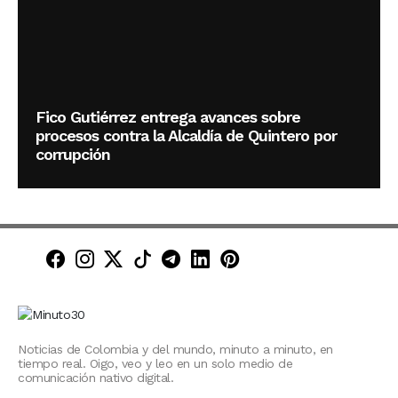
Fico Gutiérrez entrega avances sobre
procesos contra la Alcaldía de Quintero por
corrupción
Minuto30 en Facebook
Minuto30 en Instagram
Minuto30 en X (Twitter)
Minuto30 en TikTok
Canal de Minuto30 en T
Minuto30 en LinkedIn
Minuto30 en Pinte
Noticias de Colombia y del mundo, minuto a minuto, en
tiempo real. Oigo, veo y leo en un solo medio de
comunicación nativo digital.