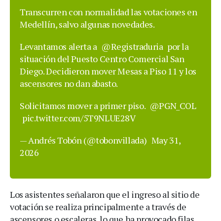
Transcurren con normalidad las votaciones en
Medellín, salvo algunas novedades.
Levantamos alerta a
@Registraduria
por la
situación del Puesto Centro Comercial San
Diego. Decidieron mover Mesas a Piso 11 y los
ascensores no dan abasto.
Solicitamos mover a primer piso.
@PGN_COL
pic.twitter.com/5T9NLUE28V
— Andrés Tobón (@tobonvillada)
May 31,
2026
Los asistentes señalaron que el ingreso al sitio de
votación se realiza principalmente a través de
ascensores o escaleras, lo que ha provocado filas