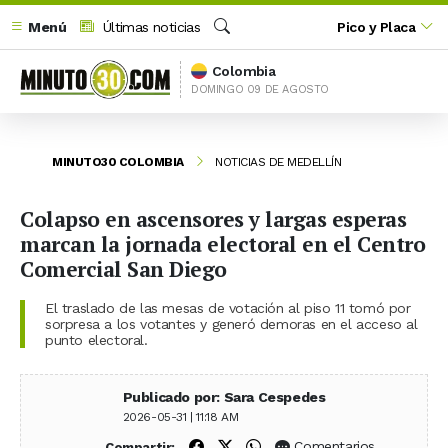
Menú
Últimas noticias
Pico y Placa
Buscar
Colombia
DOMINGO 09 DE AGOSTO
MINUTO30 COLOMBIA
NOTICIAS DE MEDELLÍN
Colapso en ascensores y largas esperas
marcan la jornada electoral en el Centro
Comercial San Diego
El traslado de las mesas de votación al piso 11 tomó por
sorpresa a los votantes y generó demoras en el acceso al
punto electoral.
Publicado por: Sara Cespedes
2026-05-31 | 11:18 AM
Compartir en Facebook
Compartir en X (Twitter)
Compartir en WhatsApp
Comentarios
Compartir: