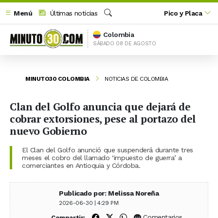
Menú
Últimas noticias
Pico y Placa
Buscar
Colombia
SÁBADO 08 DE AGOSTO
MINUTO30 COLOMBIA
NOTICIAS DE COLOMBIA
Clan del Golfo anuncia que dejará de
cobrar extorsiones, pese al portazo del
nuevo Gobierno
El Clan del Golfo anunció que suspenderá durante tres
meses el cobro del llamado ‘impuesto de guerra’ a
comerciantes en Antioquia y Córdoba.
Publicado por: Melissa Noreña
2026-06-30 | 4:29 PM
Compartir en Facebook
Compartir en X (Twitter)
Compartir en WhatsApp
Comentarios
Compartir: