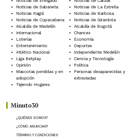
Noticias de Envigado
Noticias de Caldas
Noticias de Sabaneta
Noticias de La Estrella
Noticias Itagüí
Noticias de Barbosa
Noticias de Copacabana
Noticias de Girardota
Alcaldía de Medellín
Alcaldía de Bogotá
Internacional
Chances
Loterías
Economía
Entretenimiento
Deportes
Atlético Nacional
Independiente Medellín
Liga Betplay
Ciencia y Tecnología
Opinión
Política
Mascotas perdidas y en
Personas desaparecidas y
adopción
extraviadas
Tejiendo Hogares
Minuto30
¿QUIÉNES SOMOS?
¿CÓMO ANUNCIAR?
TÉRMINO Y CONDICIONES