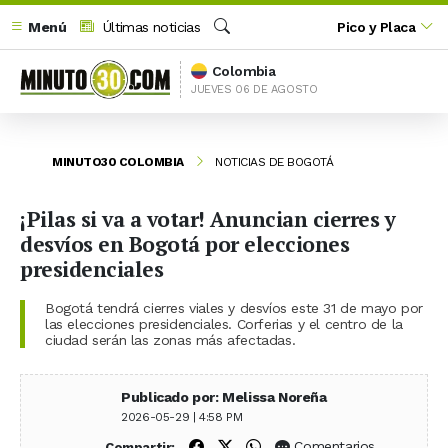
Menú
Últimas noticias
Pico y Placa
Buscar
Colombia
JUEVES 06 DE AGOSTO
MINUTO30 COLOMBIA
NOTICIAS DE BOGOTÁ
¡Pilas si va a votar! Anuncian cierres y
desvíos en Bogotá por elecciones
presidenciales
Bogotá tendrá cierres viales y desvíos este 31 de mayo por
las elecciones presidenciales. Corferias y el centro de la
ciudad serán las zonas más afectadas.
Publicado por: Melissa Noreña
2026-05-29 | 4:58 PM
Compartir en Facebook
Compartir en X (Twitter)
Compartir en WhatsApp
Comentarios
Compartir: