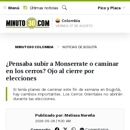
Menú
Últimas noticias
Pico y Placa
Buscar
Colombia
VIERNES 07 DE AGOSTO
MINUTO30 COLOMBIA
NOTICIAS DE BOGOTÁ
¿Pensaba subir a Monserrate o caminar
en los cerros? Ojo al cierre por
elecciones
Si tenía planes de caminar este fin de semana en Bogotá,
hay cambios importantes. Los Cerros Orientales no abrirán
durante las elecciones.
Publicado por: Melissa Noreña
2026-05-28 | 11:30 AM
Compartir en Facebook
Compartir en X (Twitter)
Compartir en WhatsApp
Comentarios
Compartir: