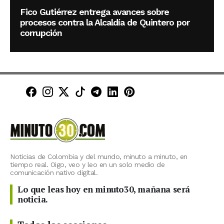
Fico Gutiérrez entrega avances sobre
procesos contra la Alcaldía de Quintero por
corrupción
Minuto30 en Facebook
Minuto30 en Instagram
Minuto30 en X (Twitter)
Minuto30 en TikTok
Canal de Minuto30 en T
Minuto30 en LinkedIn
Minuto30 en Pinte
Noticias de Colombia y del mundo, minuto a minuto, en
tiempo real. Oigo, veo y leo en un solo medio de
comunicación nativo digital.
Lo que leas hoy en minuto30, mañana será
noticia.