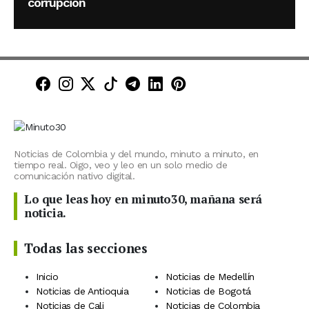
corrupción
Minuto30 en Facebook
Minuto30 en Instagram
Minuto30 en X (Twitter)
Minuto30 en TikTok
Canal de Minuto30 en T
Minuto30 en LinkedIn
Minuto30 en Pinte
Noticias de Colombia y del mundo, minuto a minuto, en
tiempo real. Oigo, veo y leo en un solo medio de
comunicación nativo digital.
Lo que leas hoy en minuto30, mañana será
noticia.
Todas las secciones
Inicio
Noticias de Medellín
Noticias de Antioquia
Noticias de Bogotá
Noticias de Cali
Noticias de Colombia