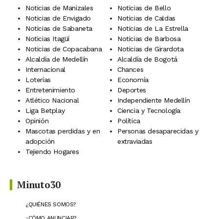
Noticias de Manizales
Noticias de Bello
Noticias de Envigado
Noticias de Caldas
Noticias de Sabaneta
Noticias de La Estrella
Noticias Itagüí
Noticias de Barbosa
Noticias de Copacabana
Noticias de Girardota
Alcaldía de Medellín
Alcaldía de Bogotá
Internacional
Chances
Loterías
Economía
Entretenimiento
Deportes
Atlético Nacional
Independiente Medellín
Liga Betplay
Ciencia y Tecnología
Opinión
Política
Mascotas perdidas y en
Personas desaparecidas y
adopción
extraviadas
Tejiendo Hogares
Minuto30
¿QUIÉNES SOMOS?
¿CÓMO ANUNCIAR?