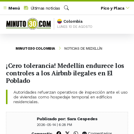
Menú
Últimas noticias
Pico y Placa
Buscar
Colombia
LUNES 10 DE AGOSTO
MINUTO30 COLOMBIA
NOTICIAS DE MEDELLÍN
¡Cero tolerancia! Medellín endurece los
controles a los Airbnb ilegales en El
Poblado
Autoridades refuerzan operativos de inspección ante el uso
de viviendas como hospedaje temporal en edificios
residenciales.
Publicado por: Sara Cespedes
2026-05-14 | 6:28 PM
Compartir en Facebook
Compartir en X (Twitter)
Compartir en WhatsApp
Comentarios
Compartir: