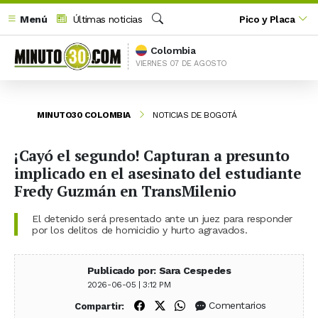
Menú
Últimas noticias
Pico y Placa
Buscar
Colombia
VIERNES 07 DE AGOSTO
MINUTO30 COLOMBIA
NOTICIAS DE BOGOTÁ
¡Cayó el segundo! Capturan a presunto
implicado en el asesinato del estudiante
Fredy Guzmán en TransMilenio
El detenido será presentado ante un juez para responder
por los delitos de homicidio y hurto agravados.
Publicado por: Sara Cespedes
2026-06-05 | 3:12 PM
Compartir en Facebook
Compartir en X (Twitter)
Compartir en WhatsApp
Comentarios
Compartir: