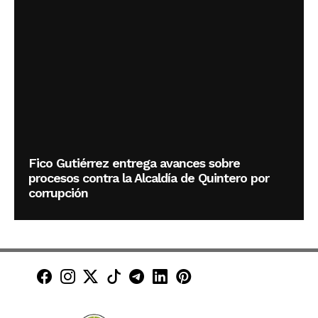
Fico Gutiérrez entrega avances sobre
procesos contra la Alcaldía de Quintero por
corrupción
Minuto30 en Facebook
Minuto30 en Instagram
Minuto30 en X (Twitter)
Minuto30 en TikTok
Canal de Minuto30 en T
Minuto30 en LinkedIn
Minuto30 en Pinte