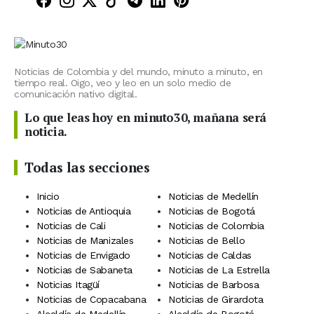
Minuto30 en Facebook
Minuto30 en Instagram
Minuto30 en X (Twitter)
Minuto30 en TikTok
Canal de Minuto30 en T
Minuto30 en LinkedIn
Minuto30 en Pinte
Noticias de Colombia y del mundo, minuto a minuto, en
tiempo real. Oigo, veo y leo en un solo medio de
comunicación nativo digital.
Lo que leas hoy en minuto30, mañana será
noticia.
Todas las secciones
Inicio
Noticias de Medellín
Noticias de Antioquia
Noticias de Bogotá
Noticias de Cali
Noticias de Colombia
Noticias de Manizales
Noticias de Bello
Noticias de Envigado
Noticias de Caldas
Noticias de Sabaneta
Noticias de La Estrella
Noticias Itagüí
Noticias de Barbosa
Noticias de Copacabana
Noticias de Girardota
Alcaldía de Medellín
Alcaldía de Bogotá