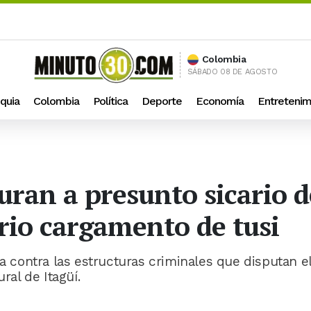
Colombia
SÁBADO 08 DE AGOSTO
quia
Colombia
Política
Deporte
Economía
Entretenim
uran a presunto sicario de
io cargamento de tusi
va contra las estructuras criminales que disputan e
ral de Itagüí.