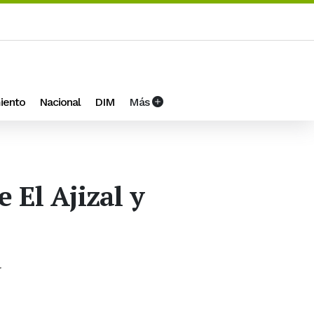
iento
Nacional
DIM
Más
 El Ajizal y
l