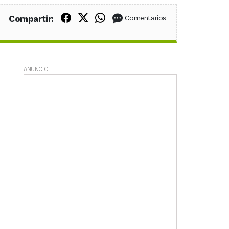
Compartir en Facebook
Compartir en X (Twitter)
Compartir en WhatsApp
Compartir:
Comentarios
ANUNCIO