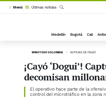
Menú
Últimas noticias
Buscar
Medellín
Bogotá
Cali
Antio
MINUTO30 COLOMBIA
NOTICIAS DE ITAGÜÍ
¡Cayó ‘Dogui’! Capt
decomisan millonar
El operativo hace parte de la ofensi
control del microtráfico en la zona ru