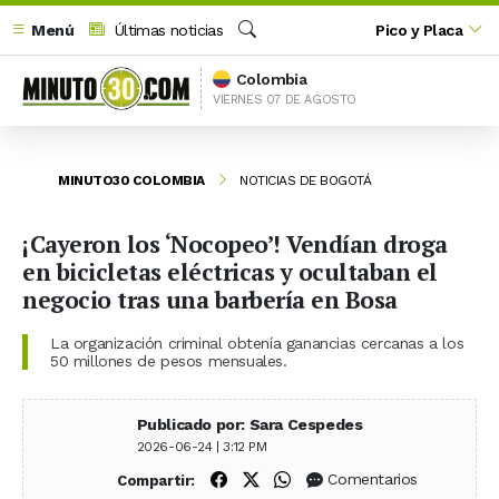
Menú
Últimas noticias
Pico y Placa
Buscar
Colombia
VIERNES 07 DE AGOSTO
MINUTO30 COLOMBIA
NOTICIAS DE BOGOTÁ
¡Cayeron los ‘Nocopeo’! Vendían droga
en bicicletas eléctricas y ocultaban el
negocio tras una barbería en Bosa
La organización criminal obtenía ganancias cercanas a los
50 millones de pesos mensuales.
Publicado por: Sara Cespedes
2026-06-24 | 3:12 PM
Compartir en Facebook
Compartir en X (Twitter)
Compartir en WhatsApp
Comentarios
Compartir: