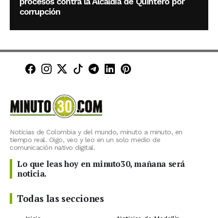
procesos contra la Alcaldía de Quintero por
corrupción
Minuto30 en Facebook
Minuto30 en Instagram
Minuto30 en X (Twitter)
Minuto30 en TikTok
Canal de Minuto30 en T
Minuto30 en LinkedIn
Minuto30 en Pinte
Noticias de Colombia y del mundo, minuto a minuto, en
tiempo real. Oigo, veo y leo en un solo medio de
comunicación nativo digital.
Lo que leas hoy en minuto30, mañana será
noticia.
Todas las secciones