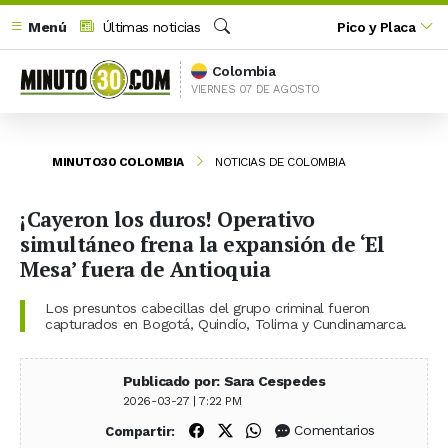
Menú
Últimas noticias
Pico y Placa
Buscar
Colombia
VIERNES 07 DE AGOSTO
MINUTO30 COLOMBIA
NOTICIAS DE COLOMBIA
¡Cayeron los duros! Operativo
simultáneo frena la expansión de ‘El
Mesa’ fuera de Antioquia
Los presuntos cabecillas del grupo criminal fueron
capturados en Bogotá, Quindío, Tolima y Cundinamarca.
Publicado por: Sara Cespedes
2026-03-27 | 7:22 PM
Compartir en Facebook
Compartir en X (Twitter)
Compartir en WhatsApp
Comentarios
Compartir: