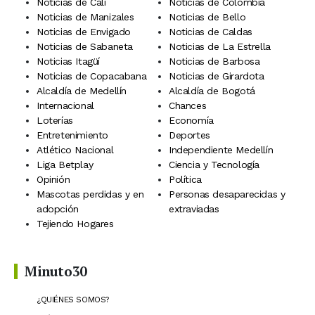
Noticias de Cali
Noticias de Colombia
Noticias de Manizales
Noticias de Bello
Noticias de Envigado
Noticias de Caldas
Noticias de Sabaneta
Noticias de La Estrella
Noticias Itagüí
Noticias de Barbosa
Noticias de Copacabana
Noticias de Girardota
Alcaldía de Medellín
Alcaldía de Bogotá
Internacional
Chances
Loterías
Economía
Entretenimiento
Deportes
Atlético Nacional
Independiente Medellín
Liga Betplay
Ciencia y Tecnología
Opinión
Política
Mascotas perdidas y en
Personas desaparecidas y
adopción
extraviadas
Tejiendo Hogares
Minuto30
¿QUIÉNES SOMOS?