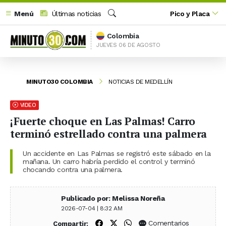
Menú
Últimas noticias
Pico y Placa
Buscar
Colombia
JUEVES 06 DE AGOSTO
MINUTO30 COLOMBIA
NOTICIAS DE MEDELLÍN
VIDEO
¡Fuerte choque en Las Palmas! Carro
terminó estrellado contra una palmera
Un accidente en Las Palmas se registró este sábado en la
mañana. Un carro habría perdido el control y terminó
chocando contra una palmera.
Publicado por: Melissa Noreña
2026-07-04 | 8:32 AM
Compartir en Facebook
Compartir en X (Twitter)
Compartir en WhatsApp
Comentarios
Compartir: