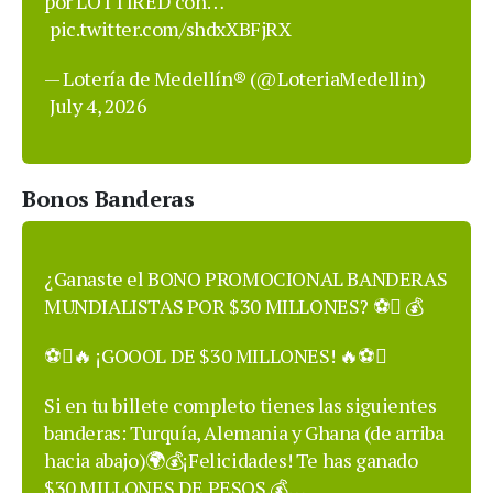
por LOTTIRED con…
pic.twitter.com/shdxXBFjRX
— Lotería de Medellín® (@LoteriaMedellin)
July 4, 2026
Bonos Banderas
¿Ganaste el BONO PROMOCIONAL BANDERAS
MUNDIALISTAS POR $30 MILLONES? ⚽ 💰
⚽🔥 ¡GOOOL DE $30 MILLONES! 🔥⚽
Si en tu billete completo tienes las siguientes
banderas: Turquía, Alemania y Ghana (de arriba
hacia abajo)🌍💰¡Felicidades! Te has ganado
$30 MILLONES DE PESOS.💰…