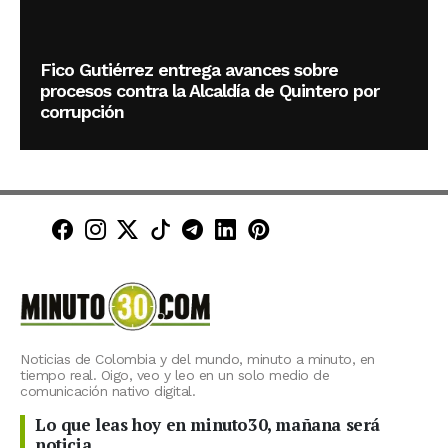
Fico Gutiérrez entrega avances sobre
procesos contra la Alcaldía de Quintero por
corrupción
Minuto30 en Facebook
Minuto30 en Instagram
Minuto30 en X (Twitter)
Minuto30 en TikTok
Canal de Minuto30 en T
Minuto30 en LinkedIn
Minuto30 en Pinte
Noticias de Colombia y del mundo, minuto a minuto, en
tiempo real. Oigo, veo y leo en un solo medio de
comunicación nativo digital.
Lo que leas hoy en minuto30, mañana será
noticia.