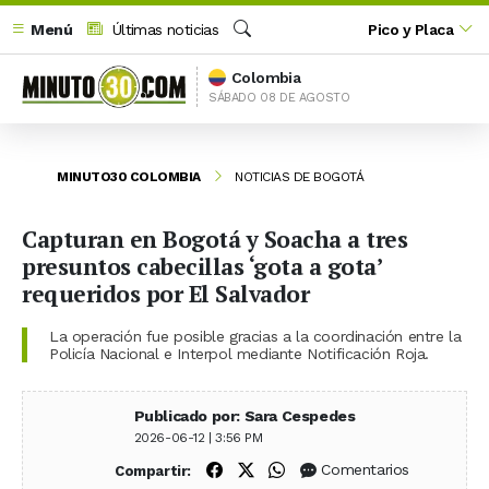
Menú
Últimas noticias
Pico y Placa
Buscar
Colombia
SÁBADO 08 DE AGOSTO
MINUTO30 COLOMBIA
NOTICIAS DE BOGOTÁ
Capturan en Bogotá y Soacha a tres
presuntos cabecillas ‘gota a gota’
requeridos por El Salvador
La operación fue posible gracias a la coordinación entre la
Policía Nacional e Interpol mediante Notificación Roja.
Publicado por: Sara Cespedes
2026-06-12 | 3:56 PM
Compartir en Facebook
Compartir en X (Twitter)
Compartir en WhatsApp
Comentarios
Compartir: