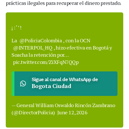
prácticas ilegales para recuperar el dinero prestado.
¡ : ‘ ’ !
La
@PoliciaColombia
, con la OCN
@INTERPOL_HQ
, hizo efectiva en Bogotá y
Soacha la retención por…
pic.twitter.com/ZiXFqN7QQp
Sigue al canal de WhatsApp de
Bogota Ciudad
— General William Oswaldo Rincón Zambrano
(@DirectorPolicia)
June 12, 2026