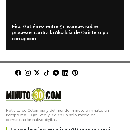
Fico Gutiérrez entrega avances sobre
procesos contra la Alcaldía de Quintero por
corrupción
Minuto30 en Facebook
Minuto30 en Instagram
Minuto30 en X (Twitter)
Minuto30 en TikTok
Canal de Minuto30 en T
Minuto30 en LinkedIn
Minuto30 en Pinte
Noticias de Colombia y del mundo, minuto a minuto, en
tiempo real. Oigo, veo y leo en un solo medio de
comunicación nativo digital.
Lo que leas hoy en minuto30, mañana será