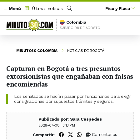
Menú
Últimas noticias
Pico y Placa
Buscar
Colombia
SÁBADO 08 DE AGOSTO
MINUTO30 COLOMBIA
NOTICIAS DE BOGOTÁ
Capturan en Bogotá a tres presuntos
extorsionistas que engañaban con falsas
encomiendas
Los señalados se hacían pasar por funcionarios para exigir
consignaciones por supuestos trámites y seguros.
Publicado por: Sara Cespedes
2026-07-08 | 3:13 PM
Compartir en Facebook
Compartir en X (Twitter)
Compartir en WhatsApp
Comentarios
Compartir: