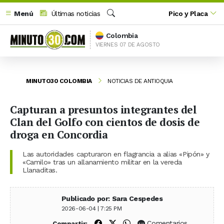
Menú
Últimas noticias
Pico y Placa
Buscar
Colombia
VIERNES 07 DE AGOSTO
MINUTO30 COLOMBIA
NOTICIAS DE ANTIOQUIA
Capturan a presuntos integrantes del
Clan del Golfo con cientos de dosis de
droga en Concordia
Las autoridades capturaron en flagrancia a alias «Pipón» y
«Camilo» tras un allanamiento militar en la vereda
Llanaditas.
Publicado por: Sara Cespedes
2026-06-04 | 7:25 PM
Compartir en Facebook
Compartir en X (Twitter)
Compartir en WhatsApp
Comentarios
Compartir: