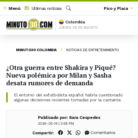
Menú
Últimas noticias
Pico y Placa
Buscar
Colombia
JUEVES 06 DE AGOSTO
MINUTO30 COLOMBIA
NOTICIAS DE ENTRETENIMIENTO
¿Otra guerra entre Shakira y Piqué?
Nueva polémica por Milan y Sasha
desata rumores de demanda
El entorno del exfutbolista español habría cuestionado
algunas decisiones recientes tomadas por la cantante.
Publicado por: Sara Cespedes
2026-05-14 | 3:58 PM
Compartir en Facebook
Compartir en X (Twitter)
Compartir en WhatsApp
Comentarios
Compartir: