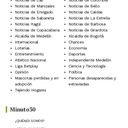
Noticias de Cali
Noticias de Colombia
Noticias de Manizales
Noticias de Bello
Noticias de Envigado
Noticias de Caldas
Noticias de Sabaneta
Noticias de La Estrella
Noticias Itagüí
Noticias de Barbosa
Noticias de Copacabana
Noticias de Girardota
Alcaldía de Medellín
Alcaldía de Bogotá
Internacional
Chances
Loterías
Economía
Entretenimiento
Deportes
Atlético Nacional
Independiente Medellín
Liga Betplay
Ciencia y Tecnología
Opinión
Política
Mascotas perdidas y en
Personas desaparecidas y
adopción
extraviadas
Tejiendo Hogares
Minuto30
¿QUIÉNES SOMOS?