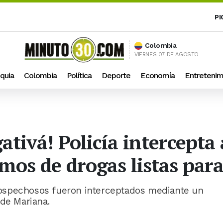
PI
Colombia
VIERNES 07 DE AGOSTO
quia
Colombia
Política
Deporte
Economía
Entretenim
ativá! Policía intercepta
mos de drogas listas par
s sospechosos fueron interceptados mediante un
 de Mariana.