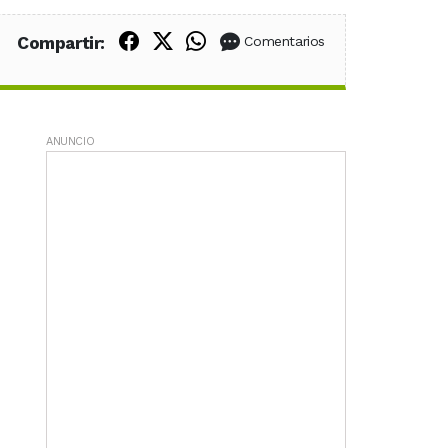
Compartir en Facebook
Compartir en X (Twitter)
Compartir en WhatsApp
Compartir:
Comentarios
ANUNCIO