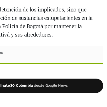
detención de los implicados, sino que
ción de sustancias estupefacientes en la
a Policía de Bogotá por mantener la
tivá y sus alrededores.
ebook
 (Twitter)
 en WhatsApp
ios
inuto30 Colombia
desde Google News