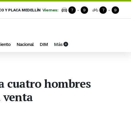
Viernes:
7
-
9
7
-
9
CO Y PLACA MEDELLÍN
iento
Nacional
DIM
Más
 a cuatro hombres
a venta