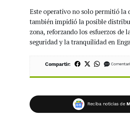
Este operativo no solo permitió la 
también impidió la posible distribu
zona, reforzando los esfuerzos de l
seguridad y la tranquilidad en Enga
Compartir en Fac
Compartir en X
Compartir
Compartir:
Comentar
Reciba noticias de
M