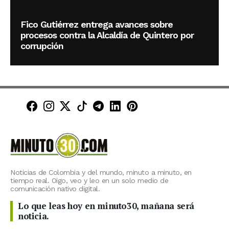
Fico Gutiérrez entrega avances sobre
procesos contra la Alcaldía de Quintero por
corrupción
Minuto30 en Facebook
Minuto30 en Instagram
Minuto30 en X (Twitter)
Minuto30 en TikTok
Canal de Minuto30 en T
Minuto30 en LinkedIn
Minuto30 en Pinte
Noticias de Colombia y del mundo, minuto a minuto, en
tiempo real. Oigo, veo y leo en un solo medio de
comunicación nativo digital.
Lo que leas hoy en minuto30, mañana será
noticia.