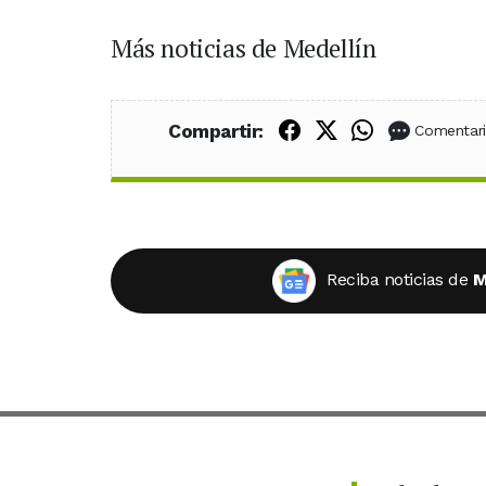
Más noticias de Medellín
Compartir en Fac
Compartir en X
Compartir
Compartir:
Comentar
Reciba noticias de
M