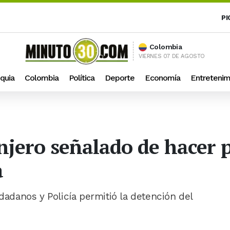
PI
Colombia
VIERNES 07 DE AGOSTO
quia
Colombia
Política
Deporte
Economía
Entretenim
njero señalado de hacer 
a
udadanos y Policía permitió la detención del