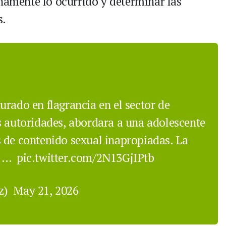
enamente lo ocurrido y determinar las
s.
urado en flagrancia en el sector de
s autoridades, abordara a una adolescente
 de contenido sexual inapropiadas. La
s,…
pic.twitter.com/2N13GjIPtb
ez)
May 21, 2026