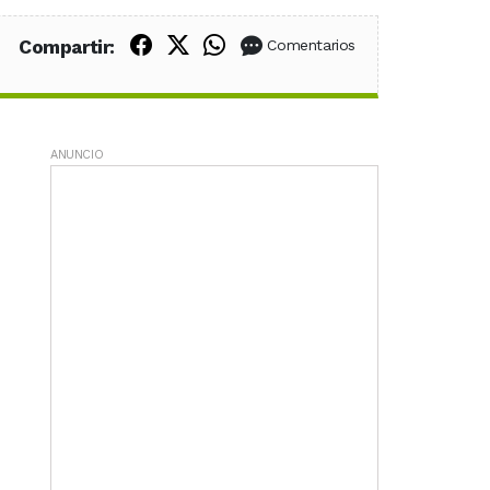
Compartir en Facebook
Compartir en X (Twitter)
Compartir en WhatsApp
Compartir:
Comentarios
ANUNCIO