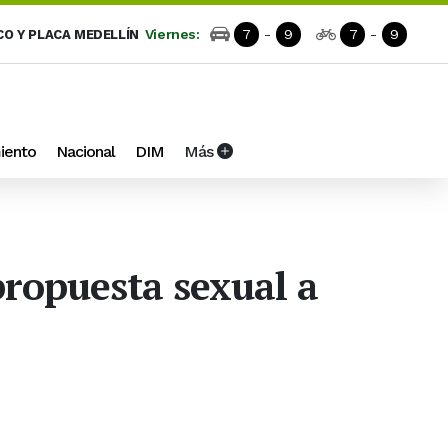
Viernes:
7
-
9
7
-
9
CO Y PLACA MEDELLÍN
iento
Nacional
DIM
Más
propuesta sexual a