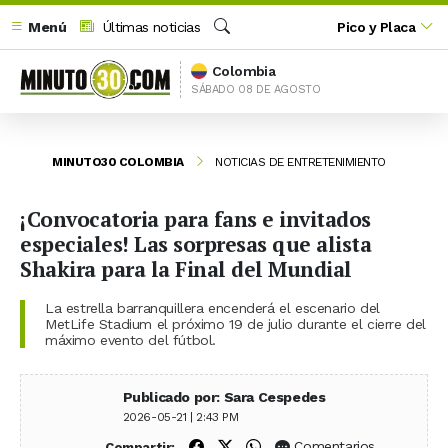
Menú
Últimas noticias
Pico y Placa
Buscar
Colombia
SÁBADO 08 DE AGOSTO
MINUTO30 COLOMBIA
NOTICIAS DE ENTRETENIMIENTO
¡Convocatoria para fans e invitados
especiales! Las sorpresas que alista
Shakira para la Final del Mundial
La estrella barranquillera encenderá el escenario del
MetLife Stadium el próximo 19 de julio durante el cierre del
máximo evento del fútbol.
Publicado por: Sara Cespedes
2026-05-21 | 2:43 PM
Compartir en Facebook
Compartir en X (Twitter)
Compartir en WhatsApp
Comentarios
Compartir: