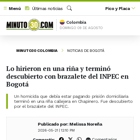
Menú
Últimas noticias
Pico y Placa
Buscar
Colombia
DOMINGO 09 DE AGOSTO
MINUTO30 COLOMBIA
NOTICIAS DE BOGOTÁ
Lo hirieron en una riña y terminó
descubierto con brazalete del INPEC en
Bogotá
Un homicida que debía estar pagando prisión domiciliaria
terminó en una riña callejera en Chapinero. Fue descubierto
por el brazalete del INPEC.
Publicado por: Melissa Noreña
2026-05-21 | 12:10 PM
Compartir en Facebook
Compartir en X (Twitter)
Compartir en WhatsApp
Comentarios
Compartir: