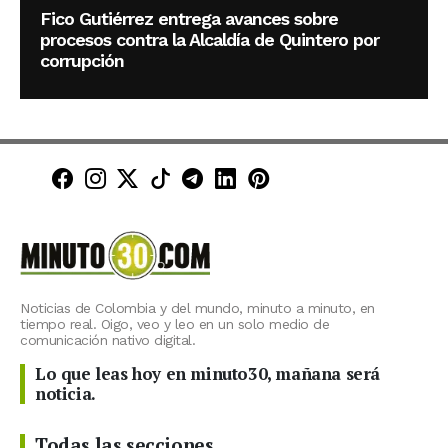
Fico Gutiérrez entrega avances sobre
procesos contra la Alcaldía de Quintero por
corrupción
Minuto30 en Facebook
Minuto30 en Instagram
Minuto30 en X (Twitter)
Minuto30 en TikTok
Canal de Minuto30 en T
Minuto30 en LinkedIn
Minuto30 en Pinte
Noticias de Colombia y del mundo, minuto a minuto, en
tiempo real. Oigo, veo y leo en un solo medio de
comunicación nativo digital.
Lo que leas hoy en minuto30, mañana será
noticia.
Todas las secciones