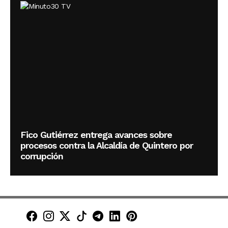
Fico Gutiérrez entrega avances sobre
procesos contra la Alcaldía de Quintero por
corrupción
Minuto30 en Facebook
Minuto30 en Instagram
Minuto30 en X (Twitter)
Minuto30 en TikTok
Canal de Minuto30 en T
Minuto30 en LinkedIn
Minuto30 en Pinte